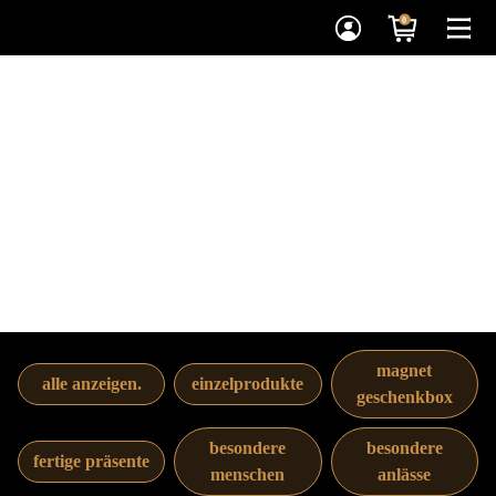
0
einfach. schenken.
genießen.
magnet
alle anzeigen.
einzelprodukte
geschenkbox
besondere
besondere
fertige präsente
menschen
anlässe