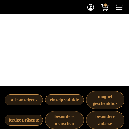
0
einfach. schenken.
genießen.
magnet
alle anzeigen.
einzelprodukte
geschenkbox
besondere
besondere
fertige präsente
menschen
anlässe